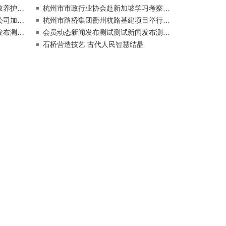
扁鹊杯”
杭州市市政行业协会赴新加坡学习考察的报告
政管养网
杭州市路桥集团衢州杭路基建项目举行开工仪式
发布测试测试
会员动态新闻发布测试测试新闻发布测试测试测试测试
石桥营造技艺 古代人民智慧结晶